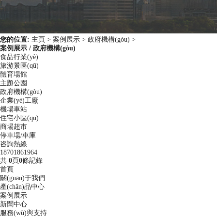
您的位置:
主頁
>
案例展示
>
政府機構(gòu)
>
案例展示 / 政府機構(gòu)
食品行業(yè)
旅游景區(qū)
體育場館
主題公園
政府機構(gòu)
企業(yè)工廠
機場車站
住宅小區(qū)
商場超市
停車場/車庫
咨詢熱線
18701861964
共
0
頁
0
條記錄
首頁
關(guān)于我們
產(chǎn)品中心
案例展示
新聞中心
服務(wù)與支持