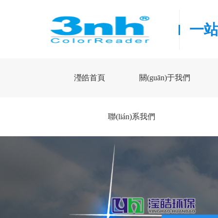
一站
瀅皓首頁
關(guān)于我們
聯(lián)系我們